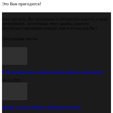
Это Вам пригодится!
Блог про авто. Все актуальные и интересные новости с мира
автомобилей. Автообзоры, текст драйвы, новости
российского автопрома каждый день и только для Вас!
Популярные посты
В чём разница между диагностической картой и техосмотром?
19.12.2020
Прицеп самосвал КАМАЗ в Набережных Челнах