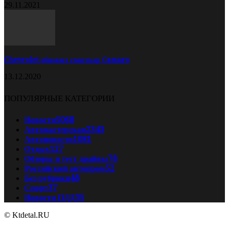
29.11.2021
Chevrolet обновил спорткар Camaro
13.12.2020
ПОПУЛЯРНЫЕ КАТЕГОРИИ
Новости
5068
Автомастерская
2343
Автоновости
1081
Отдых
127
Обзоры и тест драйвы
78
Российский автопром
52
Без рубрики
48
Спорт
37
Новости ПДД
35
© Ktdetal.RU