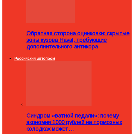
Обратная сторона оцинковки: скрытые
зоны кузова Haval, требующие
дополнительного антикора
Российский автопром
Синдром «ватной педали»: почему
экономия 1000 рублей на тормозных
колодках может…