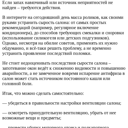
Если запах навязчивый или источник неприятностей не
найден – требуются действия.
В интернете на сегодняшний день масса роликов, как своими
руками устранить сырость салона: от самых простых
рекомендаций (например, регулярное включение
кондиционера), до способов требующих смекалки и сноровки
(использование силикогеля или детских подгузников).
Однако, несмотря на обилие советов, применять их нужно
обдуманно, и всё-таки решить проблему, а не временно
устранить проявление последствий поломки.
Не стоит недооценивать последствия сырости салона –
запотевание окон ведёт к снижению видимости и повышению
аварийности, а не замеченное вовремя испарение антифриза в
салон может стать источником постоянного кашля или
головной боли.
Итак, что можно сделать самостоятельно:
— убедиться в правильности настройки вентиляции салона;
— осмотреть принудительную вентиляцию, убрать от нее
возможные вещи и предметы;
— провести уборку моторного отсека и подкапотного