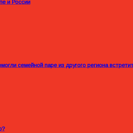
пе и России
омогли семейной паре из другого региона встрет
o?