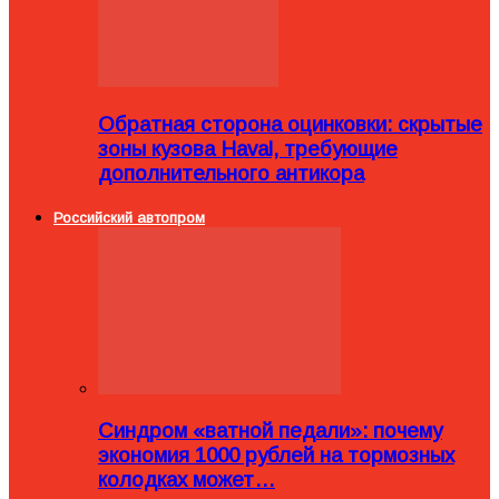
Обратная сторона оцинковки: скрытые
зоны кузова Haval, требующие
дополнительного антикора
Российский автопром
Синдром «ватной педали»: почему
экономия 1000 рублей на тормозных
колодках может…