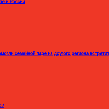
пе и России
омогли семейной паре из другого региона встрет
o?