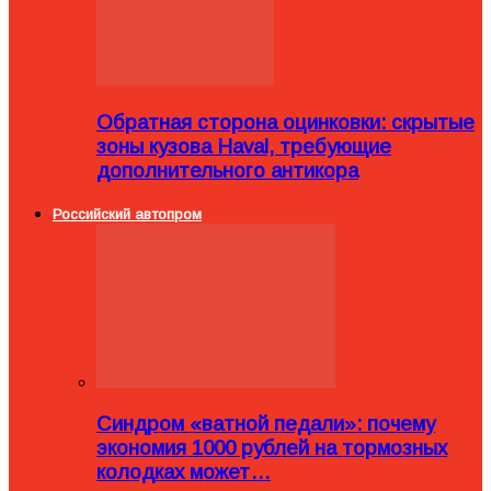
Обратная сторона оцинковки: скрытые
зоны кузова Haval, требующие
дополнительного антикора
Российский автопром
Синдром «ватной педали»: почему
экономия 1000 рублей на тормозных
колодках может…