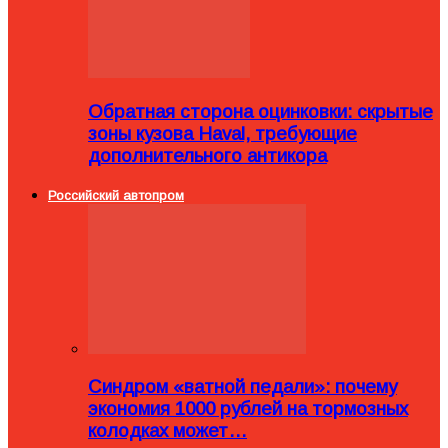
Обратная сторона оцинковки: скрытые
зоны кузова Haval, требующие
дополнительного антикора
Российский автопром
Синдром «ватной педали»: почему
экономия 1000 рублей на тормозных
колодках может…