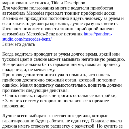
маркированные списки, Title и Description
Для удобства пользования многие водители приобретая
автомобиль Mercedes проводят тюнинг приборной доски.
Именно ее приходится постоянно видеть человеку за рулем и
если какие-то детали раздражают, лучше сразу их сменить.
Интернет поможет провести тюнинг приборной панели
автомобиля Mercedes-Benz вот источник
https://pandora-
studio.com/mercedes-benz/
Зачем это делать
Когда водитель проводит за рулем долгое время, яркий или
тусклый цвет в салоне может вызывать негативную реакцию.
Все детали должны быть гармоничными, помогая процессу
вождения, а, не мешая ему.
При проведении тюнинга нужно помнить, что панель
приборов достаточно сложный орган, который не терпит
ошибок. Меняя подсветку самостоятельно, водитель должен
произвести следующие действия:
• Снять панель, стараясь не трогать остальные настройки;
• Заменив систему осторожно поставить ее в прежнее
положение.
Лучше всего выбирать качественные детали, которые
гарантированно будут работать не один год. В идеале шкала
должна иметь стоковую расцветку с разметкой. Но купить ее