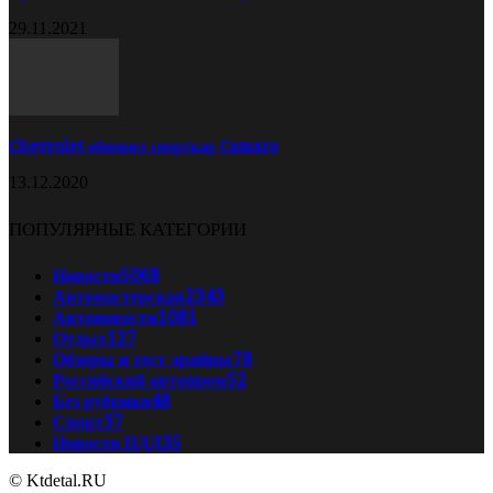
29.11.2021
Chevrolet обновил спорткар Camaro
13.12.2020
ПОПУЛЯРНЫЕ КАТЕГОРИИ
Новости
5068
Автомастерская
2343
Автоновости
1081
Отдых
127
Обзоры и тест драйвы
78
Российский автопром
52
Без рубрики
48
Спорт
37
Новости ПДД
35
© Ktdetal.RU