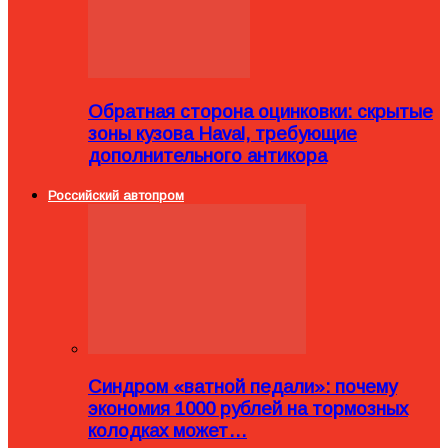
Обратная сторона оцинковки: скрытые
зоны кузова Haval, требующие
дополнительного антикора
Российский автопром
Синдром «ватной педали»: почему
экономия 1000 рублей на тормозных
колодках может…