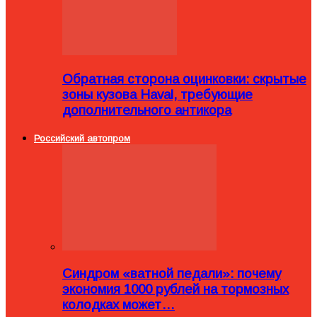
Обратная сторона оцинковки: скрытые
зоны кузова Haval, требующие
дополнительного антикора
Российский автопром
Синдром «ватной педали»: почему
экономия 1000 рублей на тормозных
колодках может…