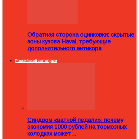
Обратная сторона оцинковки: скрытые
зоны кузова Haval, требующие
дополнительного антикора
Российский автопром
Синдром «ватной педали»: почему
экономия 1000 рублей на тормозных
колодках может…