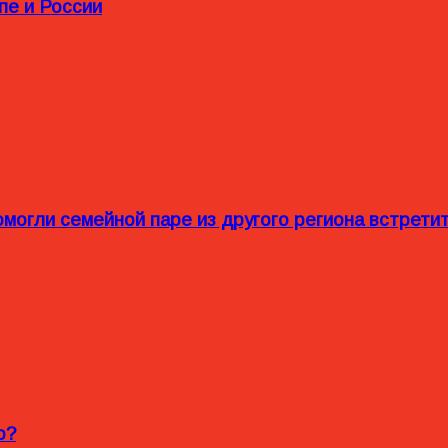
пе и России
омогли семейной паре из другого региона встрет
o?