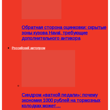
Обратная сторона оцинковки: скрытые
зоны кузова Haval, требующие
дополнительного антикора
Российский автопром
Синдром «ватной педали»: почему
экономия 1000 рублей на тормозных
колодках может…