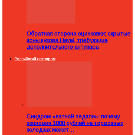
Обратная сторона оцинковки: скрытые
зоны кузова Haval, требующие
дополнительного антикора
Российский автопром
Синдром «ватной педали»: почему
экономия 1000 рублей на тормозных
колодках может…