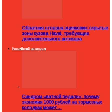
Обратная сторона оцинковки: скрытые
зоны кузова Haval, требующие
дополнительного антикора
Российский автопром
Синдром «ватной педали»: почему
экономия 1000 рублей на тормозных
колодках может…