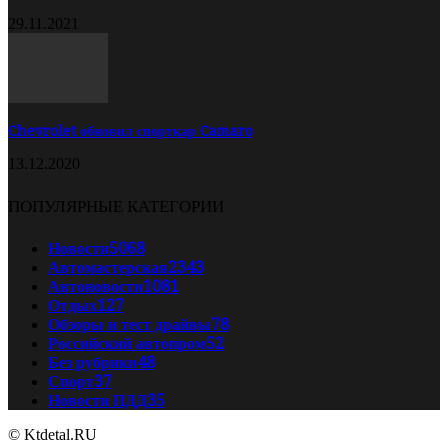
29.11.2021
Chevrolet обновил спорткар Camaro
13.12.2020
ПОПУЛЯРНЫЕ КАТЕГОРИИ
Новости
5068
Автомастерская
2343
Автоновости
1081
Отдых
127
Обзоры и тест драйвы
78
Российский автопром
52
Без рубрики
48
Спорт
37
Новости ПДД
35
© Ktdetal.RU