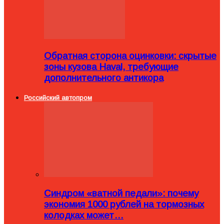
Обратная сторона оцинковки: скрытые
зоны кузова Haval, требующие
дополнительного антикора
Российский автопром
Синдром «ватной педали»: почему
экономия 1000 рублей на тормозных
колодках может…