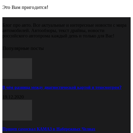
Это Вам пригодится!
Блог про авто. Все актуальные и интересные новости с мира
автомобилей. Автообзоры, текст драйвы, новости
российского автопрома каждый день и только для Вас!
Популярные посты
В чём разница между диагностической картой и техосмотром?
19.12.2020
Прицеп самосвал КАМАЗ в Набережных Челнах