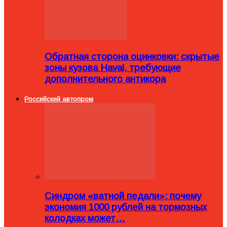
Обратная сторона оцинковки: скрытые
зоны кузова Haval, требующие
дополнительного антикора
Российский автопром
Синдром «ватной педали»: почему
экономия 1000 рублей на тормозных
колодках может…