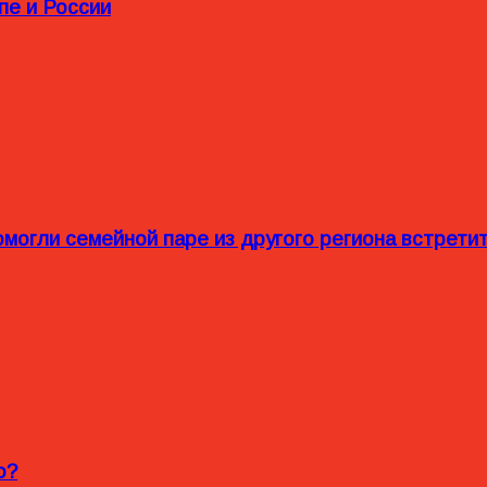
пе и России
омогли семейной паре из другого региона встрет
o?