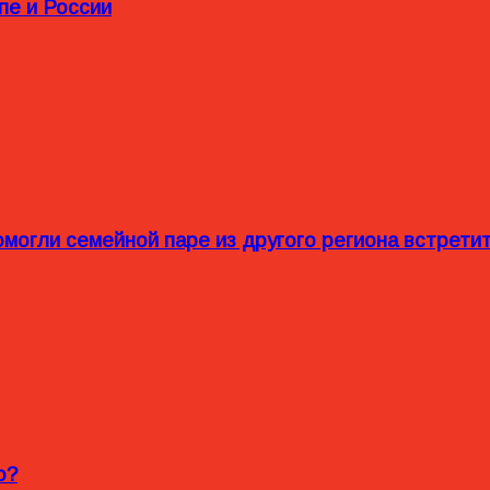
пе и России
омогли семейной паре из другого региона встрет
o?