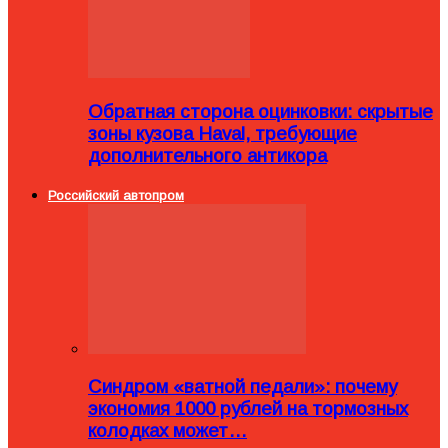
Обратная сторона оцинковки: скрытые
зоны кузова Haval, требующие
дополнительного антикора
Российский автопром
Синдром «ватной педали»: почему
экономия 1000 рублей на тормозных
колодках может…