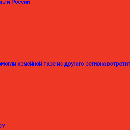
пе и России
омогли семейной паре из другого региона встрет
o?