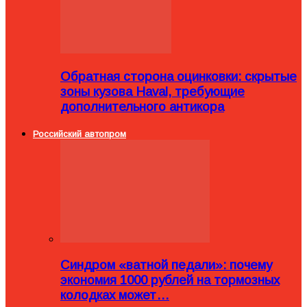
Обратная сторона оцинковки: скрытые
зоны кузова Haval, требующие
дополнительного антикора
Российский автопром
Синдром «ватной педали»: почему
экономия 1000 рублей на тормозных
колодках может…