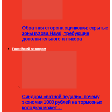
Обратная сторона оцинковки: скрытые
зоны кузова Haval, требующие
дополнительного антикора
Российский автопром
Синдром «ватной педали»: почему
экономия 1000 рублей на тормозных
колодках может…