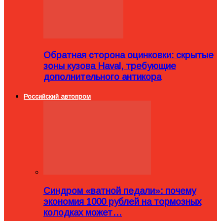
Обратная сторона оцинковки: скрытые
зоны кузова Haval, требующие
дополнительного антикора
Российский автопром
Синдром «ватной педали»: почему
экономия 1000 рублей на тормозных
колодках может…