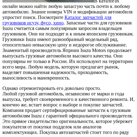
В каталогах
онлайн можно найти любую запасгую часть почти к любому
автомобилю. Знание номера VIN и модификации автомобиля
упростит поиск. Посмотрите
Каталог запчастей для
грузовиков исузу, фусо, хино
. Запасные части для грузовиков
Isuzu считается самым популярным запросом владельцев
грузовиков. Они ни подходят и к иным японским грузовикам.
Грузовики Isuzu имеют разнообразный модельный ряд,
относительно невысокую цену и недорогое обслуживание.
Знаменитый производитель Япрнии Isuzu Motors продолжает
выпускать грузовые автомобили высокого качества. Они
популярны не только в России. Их используют на территории
всего мира. Любую модель, которую предлагает рынок,
выделяет повышенная надежность, проходимость,
выносливость и маневренность.
Однако отремонтировать его довольно просто.
Любой грузовой автомобиль, независимо от марки и года
выпуска, требует своевременного и качественного ремонта. И,
конечно же, встает вопрос о выборе и покупке запчастей.
Компания продает сертифицированные запчасти к грузовым
автомобилям Isuzu с гарантией официального производителя.
Это прямое свидетельство оригинальности, которое убережет
покупателя от покупки подделок или аналогов
комплектующих. Покупка автозапчастей стоит того по ряду