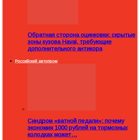
Обратная сторона оцинковки: скрытые
зоны кузова Haval, требующие
дополнительного антикора
Российский автопром
Синдром «ватной педали»: почему
экономия 1000 рублей на тормозных
колодках может…