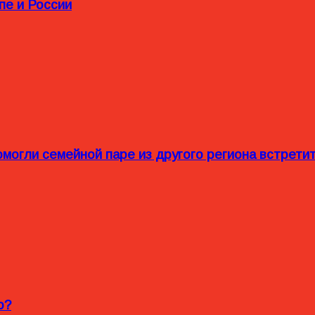
пе и России
омогли семейной паре из другого региона встрет
o?