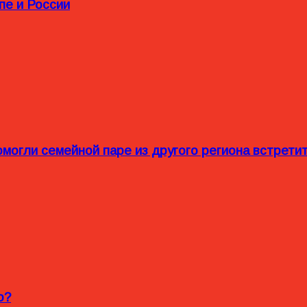
пе и России
омогли семейной паре из другого региона встрет
o?