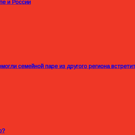
пе и России
омогли семейной паре из другого региона встрет
o?