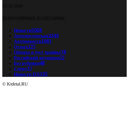
13.12.2020
ПОПУЛЯРНЫЕ КАТЕГОРИИ
Новости
5068
Автомастерская
2343
Автоновости
1081
Отдых
127
Обзоры и тест драйвы
78
Российский автопром
52
Без рубрики
48
Спорт
37
Новости ПДД
35
© Ktdetal.RU