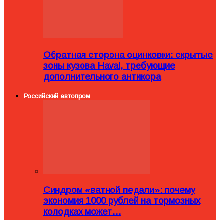
Обратная сторона оцинковки: скрытые
зоны кузова Haval, требующие
дополнительного антикора
Российский автопром
Синдром «ватной педали»: почему
экономия 1000 рублей на тормозных
колодках может…