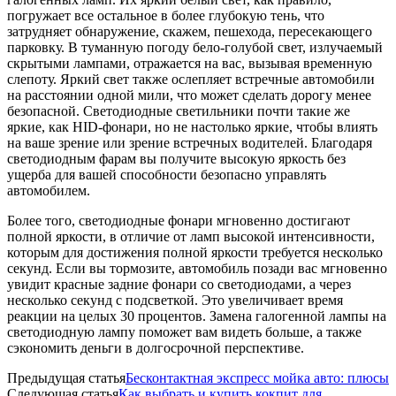
погружает все остальное в более глубокую тень, что
затрудняет обнаружение, скажем, пешехода, пересекающего
парковку. В туманную погоду бело-голубой свет, излучаемый
скрытыми лампами, отражается на вас, вызывая временную
слепоту. Яркий свет также ослепляет встречные автомобили
на расстоянии одной мили, что может сделать дорогу менее
безопасной. Светодиодные светильники почти такие же
яркие, как HID-фонари, но не настолько яркие, чтобы влиять
на ваше зрение или зрение встречных водителей. Благодаря
светодиодным фарам вы получите высокую яркость без
ущерба для вашей способности безопасно управлять
автомобилем.
Более того, светодиодные фонари мгновенно достигают
полной яркости, в отличие от ламп высокой интенсивности,
которым для достижения полной яркости требуется несколько
секунд. Если вы тормозите, автомобиль позади вас мгновенно
увидит красные задние фонари со светодиодами, а через
несколько секунд с подсветкой. Это увеличивает время
реакции на целых 30 процентов. Замена галогенной лампы на
светодиодную лампу поможет вам видеть больше, а также
сэкономить деньги в долгосрочной перспективе.
Предыдущая статья
Бесконтактная экспресс мойка авто: плюсы
Следующая статья
Как выбрать и купить кокпит для