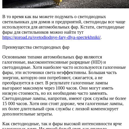
В то время как вы можете подумать о светодиодных
светильниках для домов и предприятий, светодиоды все чаще
используются для автомобильных фар. Кстати, светодиодные
фары для светильников можно найти тут
https://goroad.ru/svetodiodnye-fary-dlya-spectekhniki/
.
Преимущества светодиодных фар
Основными типами автомобильных фар являются
галогенные, высокоинтенсивные разрядные (HID) и
светодиодные. Хотя наиболее часто используются галогенные
фары, эти источники света неэффективны. Большая часть
энергии, которую они потребляют, сжигается, а не
преобразуется в свет. В результате галогенные лампы
выгорают максимум через 1000 часов. Они могут иметь
низкую стоимость, но их необходимо часто заменять.
Светодиодные лампы, напротив, имеют срок службы не более
15 000 часов. Хотя они стоят дороже, чем галогенные лампы,
их более длительный срок службы с лихвой компенсирует
дополнительные затраты.
Как светодиодные, так и фары высокой интенсивности ярче
галогенных ламп. Их яркий белый свет, как правило,