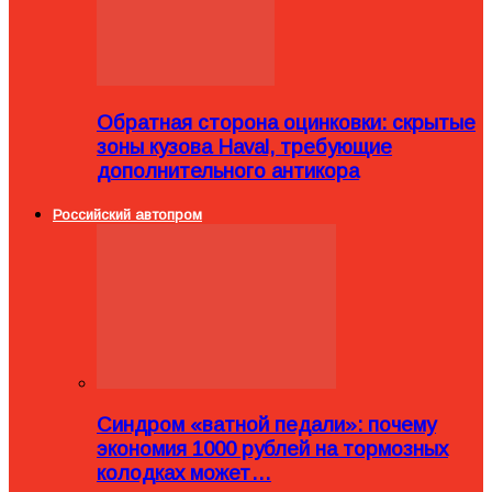
Обратная сторона оцинковки: скрытые
зоны кузова Haval, требующие
дополнительного антикора
Российский автопром
Синдром «ватной педали»: почему
экономия 1000 рублей на тормозных
колодках может…