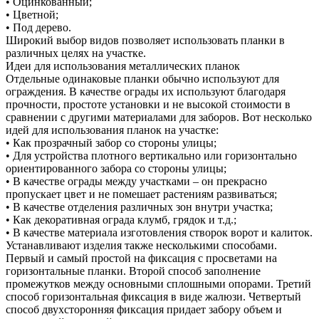
• Оцинкованный;
• Цветной;
• Под дерево.
Широкий выбор видов позволяет использовать планки в
различных целях на участке.
Идеи для использования металлических планок
Отдельные одинаковые планки обычно используют для
ограждения. В качестве ограды их используют благодаря
прочности, простоте установки и не высокой стоимости в
сравнении с другими материалами для заборов. Вот несколько
идей для использования планок на участке:
• Как прозрачный забор со стороны улицы;
• Для устройства плотного вертикально или горизонтально
ориентированного забора со стороны улицы;
• В качестве ограды между участками – он прекрасно
пропускает цвет и не помешает растениям развиваться;
• В качестве отделения различных зон внутри участка;
• Как декоративная ограда клумб, грядок и т.д.;
• В качестве материала изготовления створок ворот и калиток.
Устанавливают изделия также несколькими способами.
Первый и самый простой на фиксация с просветами на
горизонтальные планки. Второй способ заполнение
промежутков между основными сплошными опорами. Третий
способ горизонтальная фиксация в виде жалюзи. Четвертый
способ двухсторонняя фиксация придает забору объем и