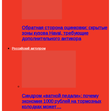
Обратная сторона оцинковки: скрытые
зоны кузова Haval, требующие
дополнительного антикора
Российский автопром
Синдром «ватной педали»: почему
экономия 1000 рублей на тормозных
колодках может…