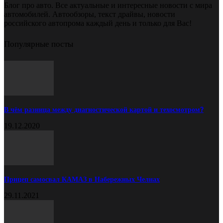
Блог про авто. Все актуальные и интересные новости с мира
автомобилей. Автообзоры, текст драйвы, новости
российского автопрома каждый день и только для Вас!
Популярные посты
В чём разница между диагностической картой и техосмотром?
19.12.2020
Прицеп самосвал КАМАЗ в Набережных Челнах
29.11.2021