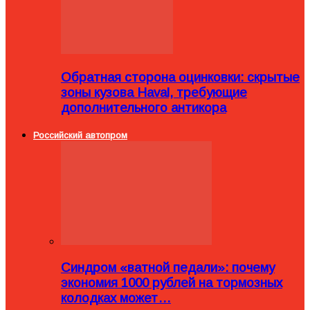
Обратная сторона оцинковки: скрытые
зоны кузова Haval, требующие
дополнительного антикора
Российский автопром
Синдром «ватной педали»: почему
экономия 1000 рублей на тормозных
колодках может…