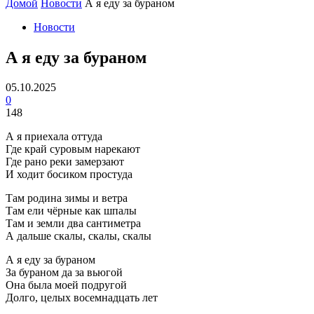
Домой
Новости
А я еду за бураном
Новости
А я еду за бураном
05.10.2025
0
148
А я приехала оттуда
Где край суровым нарекают
Где рано реки замерзают
И ходит босиком простуда
Там родина зимы и ветра
Там ели чёрные как шпалы
Там и земли два сантиметра
А дальше скалы, скалы, скалы
А я еду за бураном
За бураном да за вьюгой
Она была моей подругой
Долго, целых восемнадцать лет