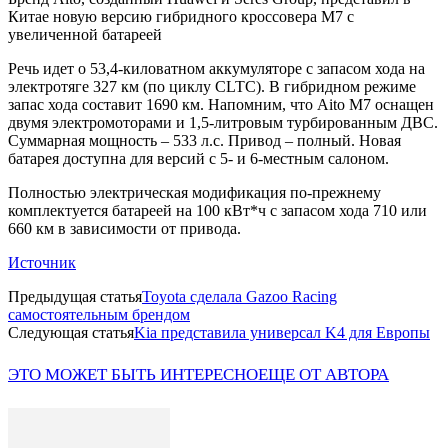
Китае новую версию гибридного кроссовера M7 с
увеличенной батареей
Речь идет о 53,4-киловатном аккумуляторе с запасом хода на
электротяге 327 км (по циклу CLTC). В гибридном режиме
запас хода составит 1690 км. Напомним, что Aito M7 оснащен
двумя электромоторами и 1,5-литровым турбированным ДВС.
Суммарная мощность – 533 л.с. Привод – полный. Новая
батарея доступна для версий с 5- и 6-местным салоном.
Полностью электрическая модификация по-прежнему
комплектуется батареей на 100 кВт*ч с запасом хода 710 или
660 км в зависимости от привода.
Источник
Предыдущая статья
Toyota сделала Gazoo Racing
самостоятельным брендом
Следующая статья
Kia представила универсал K4 для Европы
ЭТО МОЖЕТ БЫТЬ ИНТЕРЕСНО
ЕЩЕ ОТ АВТОРА