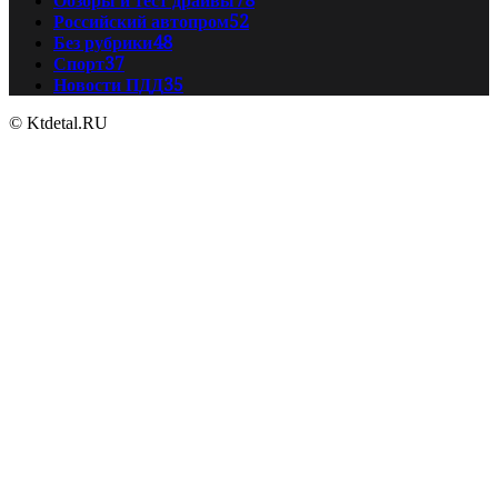
Обзоры и тест драйвы
78
Российский автопром
52
Без рубрики
48
Спорт
37
Новости ПДД
35
© Ktdetal.RU