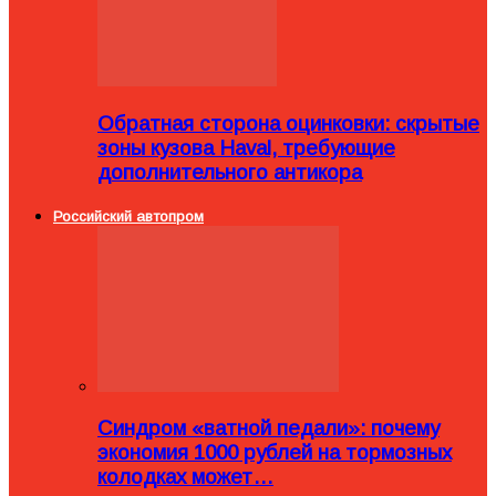
Обратная сторона оцинковки: скрытые
зоны кузова Haval, требующие
дополнительного антикора
Российский автопром
Синдром «ватной педали»: почему
экономия 1000 рублей на тормозных
колодках может…