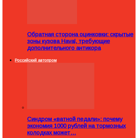
Обратная сторона оцинковки: скрытые
зоны кузова Haval, требующие
дополнительного антикора
Российский автопром
Синдром «ватной педали»: почему
экономия 1000 рублей на тормозных
колодках может…