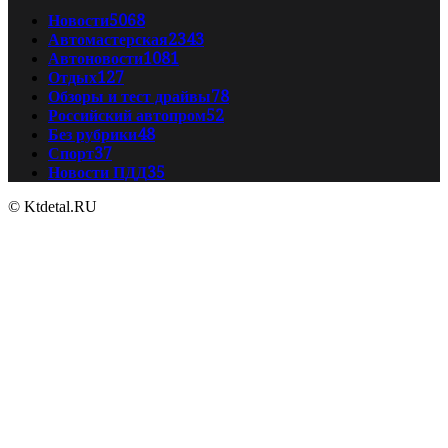
Новости
5068
Автомастерская
2343
Автоновости
1081
Отдых
127
Обзоры и тест драйвы
78
Российский автопром
52
Без рубрики
48
Спорт
37
Новости ПДД
35
© Ktdetal.RU