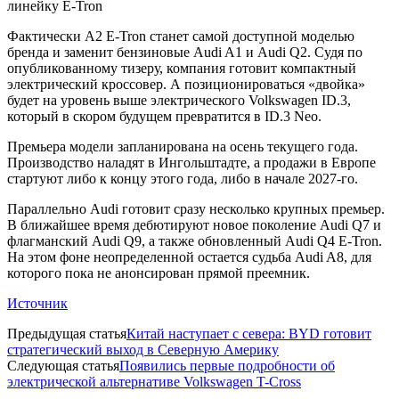
линейку E-Tron
Фактически A2 E-Tron станет самой доступной моделью
бренда и заменит бензиновые Audi A1 и Audi Q2. Судя по
опубликованному тизеру, компания готовит компактный
электрический кроссовер. А позиционироваться «двойка»
будет на уровень выше электрического Volkswagen ID.3,
который в скором будущем превратится в ID.3 Neo.
Премьера модели запланирована на осень текущего года.
Производство наладят в Ингольштадте, а продажи в Европе
стартуют либо к концу этого года, либо в начале 2027-го.
Параллельно Audi готовит сразу несколько крупных премьер.
В ближайшее время дебютируют новое поколение Audi Q7 и
флагманский Audi Q9, а также обновленный Audi Q4 E-Tron.
На этом фоне неопределенной остается судьба Audi A8, для
которого пока не анонсирован прямой преемник.
Источник
Предыдущая статья
Китай наступает с севера: BYD готовит
стратегический выход в Северную Америку
Следующая статья
Появились первые подробности об
электрической альтернативе Volkswagen T-Cross