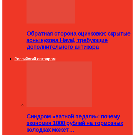
Обратная сторона оцинковки: скрытые
зоны кузова Haval, требующие
дополнительного антикора
Российский автопром
Синдром «ватной педали»: почему
экономия 1000 рублей на тормозных
колодках может…