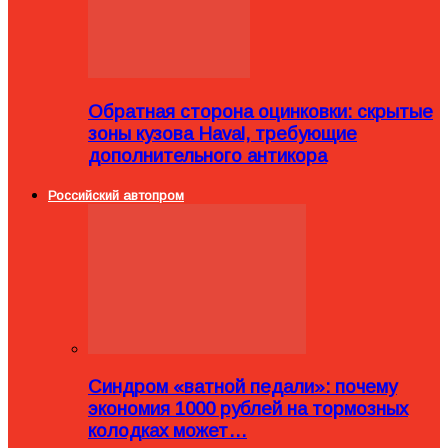
Обратная сторона оцинковки: скрытые
зоны кузова Haval, требующие
дополнительного антикора
Российский автопром
Синдром «ватной педали»: почему
экономия 1000 рублей на тормозных
колодках может…