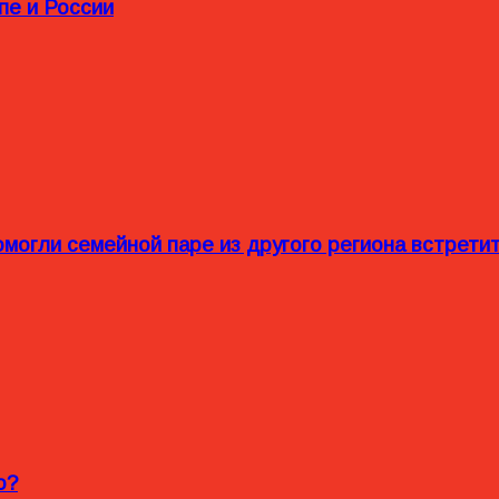
пе и России
омогли семейной паре из другого региона встрет
o?