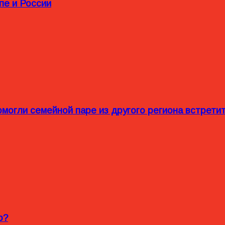
пе и России
омогли семейной паре из другого региона встрет
o?