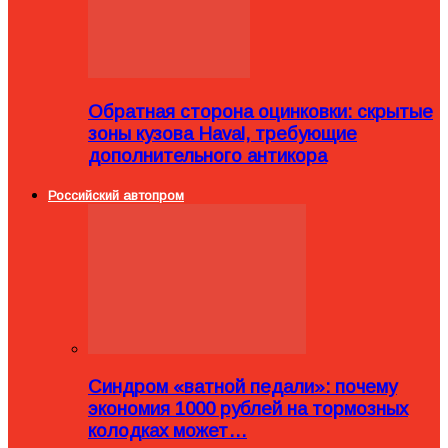
Обратная сторона оцинковки: скрытые
зоны кузова Haval, требующие
дополнительного антикора
Российский автопром
Синдром «ватной педали»: почему
экономия 1000 рублей на тормозных
колодках может…