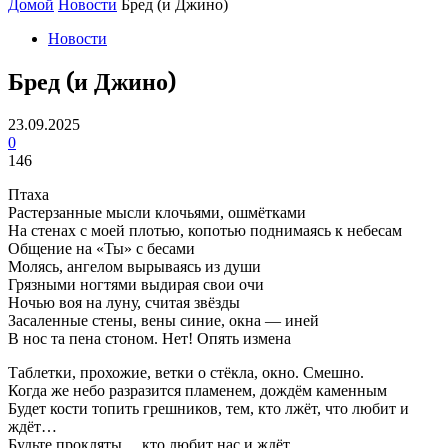
Домой
Новости
Бред (и Джино)
Новости
Бред (и Джино)
23.09.2025
0
146
Птаха
Растерзанные мысли клочьями, ошмётками
На стенах с моей плотью, копотью поднимаясь к небесам
Общение на «Ты» с бесами
Молясь, ангелом вырываясь из души
Грязными ногтями выдирая свои очи
Ночью воя на луну, считая звёзды
Засаленные стены, вены синие, окна — иней
В нос та пена стоном. Нет! Опять измена
Таблетки, прохожие, ветки о стёкла, окно. Смешно.
Когда же небо разразится пламенем, дождём каменным
Будет кости топить грешников, тем, кто лжёт, что любит и
ждёт…
Будьте прокляты… кто любит нас и ждёт…