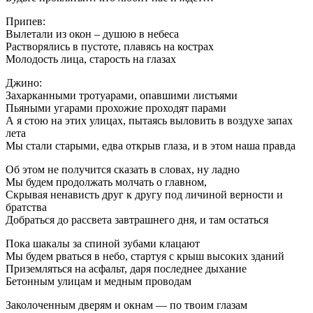
Припев:
Вылетали из окон – душою в небеса
Растворялись в пустоте, плавясь на кострах
Молодость лица, старость на глазах
Джино:
Захарканными тротуарами, опавшими листьями
Пьяными угарами прохожие проходят парами
А я стою на этих улицах, пытаясь выловить в воздухе запах
лета
Мы стали старыми, едва открыв глаза, и в этом наша правда
Об этом не получится сказать в словах, ну ладно
Мы будем продолжать молчать о главном,
Скрывая ненависть друг к другу под личиной верности и
братства
Добраться до рассвета завтрашнего дня, и там остаться
Пока шакалы за спиной зубами клацают
Мы будем рваться в небо, стартуя с крыш высоких зданий
Приземляться на асфальт, даря последнее дыхание
Бетонным улицам и медным проводам
Заколоченным дверям и окнам — по твоим глазам