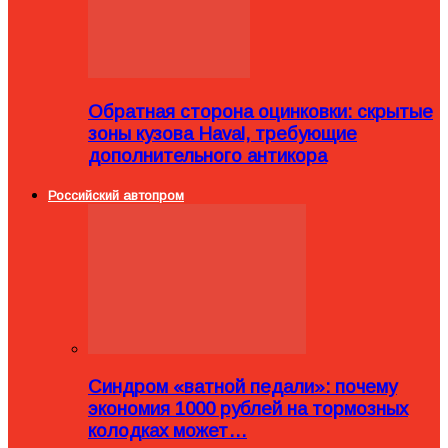
Обратная сторона оцинковки: скрытые
зоны кузова Haval, требующие
дополнительного антикора
Российский автопром
Синдром «ватной педали»: почему
экономия 1000 рублей на тормозных
колодках может…