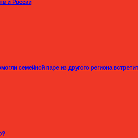
пе и России
омогли семейной паре из другого региона встрет
o?