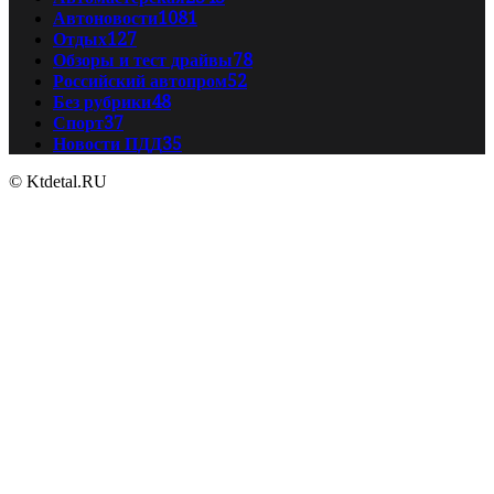
Автоновости
1081
Отдых
127
Обзоры и тест драйвы
78
Российский автопром
52
Без рубрики
48
Спорт
37
Новости ПДД
35
© Ktdetal.RU