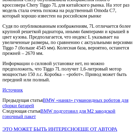
кроссовера Chery Tiggo 7L для китайского рынка. На этот раз
модель стала очень похожа на родственный Omoda C7,
который хорошо известен на российском рынке
Судя по опубликованным изображениям, 7L отличается более
крупной решеткой радиатора, иными бамперами и крышей в
цвет кузова. Предполагается, что индекс L указывает на
увеличенные размеры, по сравнению с актуальными версиями
Tiggo 7 (больше 4545 мм). Колесная база, вероятно, останется
прежней – 2670 мм.
Информации о силовой установке нет, но можно
предположить, что Tiggo 7L получит 1,6-литровый мотор
мощностью 150 л.с. Коробка – «робот». Привод может быть
передний или полный.
Источник
Предыдущая статья
BMW «нанял» гуманоидных роботов для
сборки батарей
Следующая статья
BMW подготовил для M2 заводской
гоночный пакет
ЭТО МОЖЕТ БЫТЬ ИНТЕРЕСНО
ЕЩЕ ОТ АВТОРА