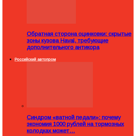
Обратная сторона оцинковки: скрытые
зоны кузова Haval, требующие
дополнительного антикора
Российский автопром
Синдром «ватной педали»: почему
экономия 1000 рублей на тормозных
колодках может…