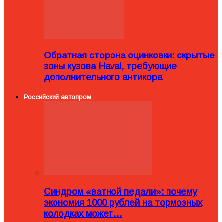
Обратная сторона оцинковки: скрытые
зоны кузова Haval, требующие
дополнительного антикора
Российский автопром
Синдром «ватной педали»: почему
экономия 1000 рублей на тормозных
колодках может…