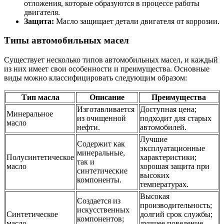
отложения, которые образуются в процессе работы
двигателя.
Защита:
Масло защищает детали двигателя от коррозии.
Типы автомобильных масел
Существует несколько типов автомобильных масел, и каждый
из них имеет свои особенности и преимущества. Основные
виды можно классифицировать следующим образом:
Тип масла
Описание
Преимущества
Изготавливается
Доступная цена;
Минеральное
из очищенной
подходит для старых
масло
нефти.
автомобилей.
Лучшие
Содержит как
эксплуатационные
минеральные,
Полусинтетическое
характеристики;
так и
масло
хорошая защита при
синтетические
высоких
компоненты.
температурах.
Высокая
Создается из
производительность;
искусственных
Синтетическое
долгий срок службы;
компонентов;
масло
лучшее поведение