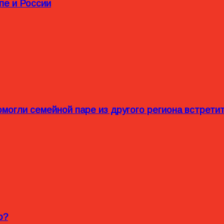
пе и России
омогли семейной паре из другого региона встрет
o?