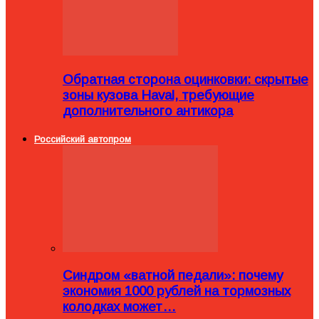
Обратная сторона оцинковки: скрытые
зоны кузова Haval, требующие
дополнительного антикора
Российский автопром
Синдром «ватной педали»: почему
экономия 1000 рублей на тормозных
колодках может…