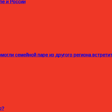
пе и России
омогли семейной паре из другого региона встрет
o?