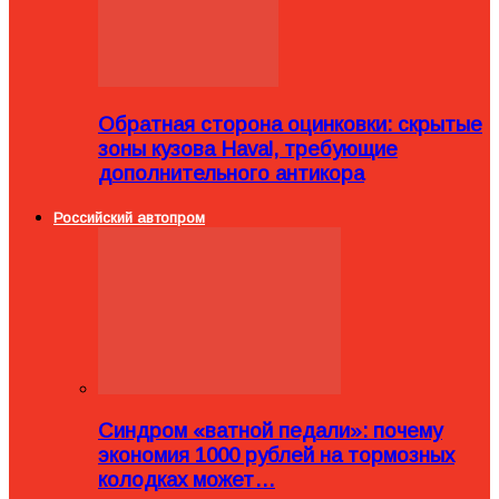
Обратная сторона оцинковки: скрытые
зоны кузова Haval, требующие
дополнительного антикора
Российский автопром
Синдром «ватной педали»: почему
экономия 1000 рублей на тормозных
колодках может…