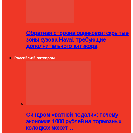
Обратная сторона оцинковки: скрытые
зоны кузова Haval, требующие
дополнительного антикора
Российский автопром
Синдром «ватной педали»: почему
экономия 1000 рублей на тормозных
колодках может…