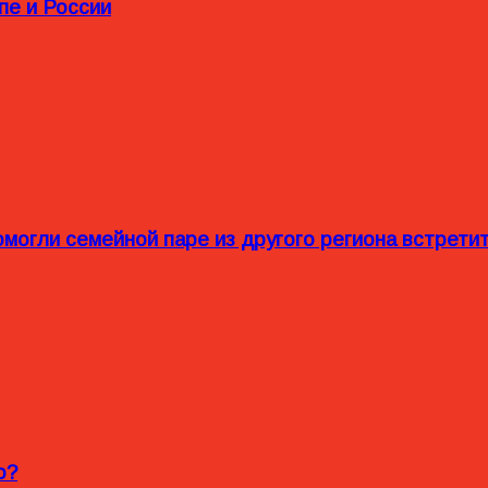
пе и России
омогли семейной паре из другого региона встрет
o?