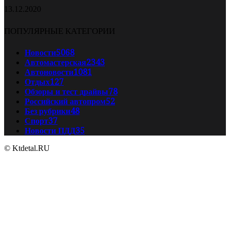
13.12.2020
ПОПУЛЯРНЫЕ КАТЕГОРИИ
Новости
5068
Автомастерская
2343
Автоновости
1081
Отдых
127
Обзоры и тест драйвы
78
Российский автопром
52
Без рубрики
48
Спорт
37
Новости ПДД
35
© Ktdetal.RU