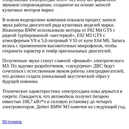
звуковое сопровождение, созданное на основе записей
культовых моторов марки
В новом видеоролике компания показала процесс записи
звука работы двигателей ряда культовых моделей марки.
Инженеры BMW использовали моторы от F82 M4 GTS с
рядной турбированной «шестеркой», E92 M3 GTS с
атмосферным V8 и 5,0-литровый V10 от купе E64 M6. Запись
велась с применением высокоточных микрофонов, чтобы
сохранить характер и тембр оригинальных двигателей.
Полученные звуки станут главной «фишкой» электрического
M3. По задумке разработчиков, «саундтреки» ДВС будут
сочетаться с естественным звуком работы электродвигателей,
что должно создать уникальный акустический образ у
будущей новинки.
Технические характеристики электроседана пока держатся в
секрете. Ожидается, что автомобиль получит батарею
емкостью 108,7 кВт*ч и силовую установку до четырех
электромоторов. Дебют BMW M3 намечен на следующий год.
Источник