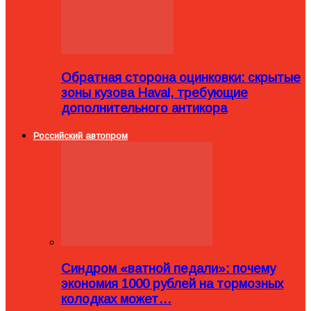
Обратная сторона оцинковки: скрытые
зоны кузова Haval, требующие
дополнительного антикора
Российский автопром
Синдром «ватной педали»: почему
экономия 1000 рублей на тормозных
колодках может…