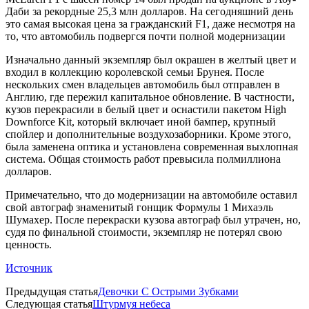
Даби за рекордные 25,3 млн долларов. На сегодняшний день
это самая высокая цена за гражданский F1, даже несмотря на
то, что автомобиль подвергся почти полной модернизации
Изначально данный экземпляр был окрашен в желтый цвет и
входил в коллекцию королевской семьи Брунея. После
нескольких смен владельцев автомобиль был отправлен в
Англию, где пережил капитальное обновление. В частности,
кузов перекрасили в белый цвет и оснастили пакетом High
Downforce Kit, который включает иной бампер, крупный
спойлер и дополнительные воздухозаборники. Кроме этого,
была заменена оптика и установлена современная выхлопная
система. Общая стоимость работ превысила полмиллиона
долларов.
Примечательно, что до модернизации на автомобиле оставил
свой автограф знаменитый гонщик Формулы 1 Михаэль
Шумахер. После перекраски кузова автограф был утрачен, но,
судя по финальной стоимости, экземпляр не потерял свою
ценность.
Источник
Предыдущая статья
Девочки С Острыми Зубками
Следующая статья
Штурмуя небеса