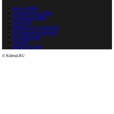
Новости
5068
Автомастерская
2343
Автоновости
1081
Отдых
127
Обзоры и тест драйвы
78
Российский автопром
52
Без рубрики
48
Спорт
37
Новости ПДД
35
© Ktdetal.RU