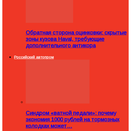
Обратная сторона оцинковки: скрытые
зоны кузова Haval, требующие
дополнительного антикора
Российский автопром
Синдром «ватной педали»: почему
экономия 1000 рублей на тормозных
колодках может…