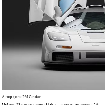
Автор фото: РМ Сотбис
McLaren F1 с шасси номер 14 был продан на аукционе в Абу-