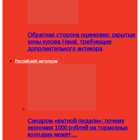
Обратная сторона оцинковки: скрытые
зоны кузова Haval, требующие
дополнительного антикора
Российский автопром
Синдром «ватной педали»: почему
экономия 1000 рублей на тормозных
колодках может…