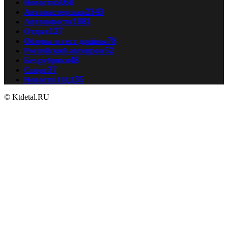
Новости
5068
Автомастерская
2343
Автоновости
1081
Отдых
127
Обзоры и тест драйвы
78
Российский автопром
52
Без рубрики
48
Спорт
37
Новости ПДД
35
© Ktdetal.RU