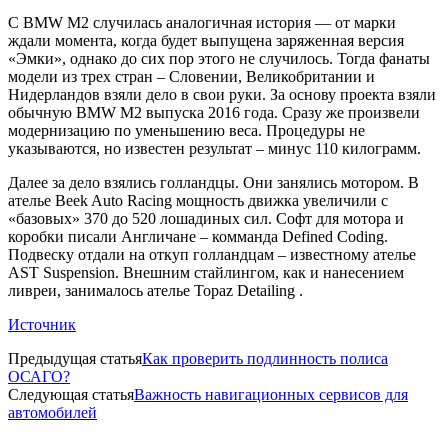
С BMW M2 случилась аналогичная история — от марки
ждали момента, когда будет выпущена заряженная версия
«Эмки», однако до сих пор этого не случилось. Тогда фанаты
модели из трех стран – Словении, Великобритании и
Нидерландов взяли дело в свои руки. За основу проекта взяли
обычную BMW M2 выпуска 2016 года. Сразу же произвели
модернизацию по уменьшению веса. Процедуры не
указываются, но известен результат – минус 110 килограмм.
Далее за дело взялись голландцы. Они занялись мотором. В
ателье Beek Auto Racing мощность движка увеличили с
«базовых» 370 до 520 лошадиных сил. Софт для мотора и
коробки писали Англичане – комманда Defined Coding.
Подвеску отдали на откуп голландцам – известному ателье
AST Suspension. Внешним стайлингом, как и нанесением
ливреи, занималось ателье Topaz Detailing .
Источник
Предыдущая статья
Как проверить подлинность полиса
ОСАГО?
Следующая статья
Важность навигационных сервисов для
автомобилей